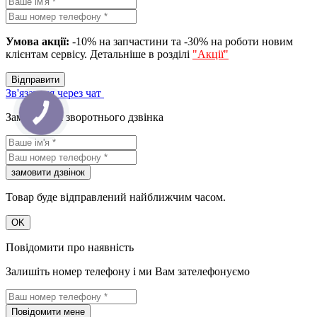
Умова акції:
-10% на запчастини та -30% на роботи новим
клієнтам сервісу. Детальніше в розділі
"Акції"
Вiдправити
Зв'язатися через чат
КНОПКА
Замовлення зворотнього дзвінка
ЗВ'ЯЗКУ
замовити дзвiнок
Товар буде відправлений найближчим часом.
OK
Повідомити про наявність
Залишіть номер телефону і ми Вам зателефонуємо
Повідомити мене