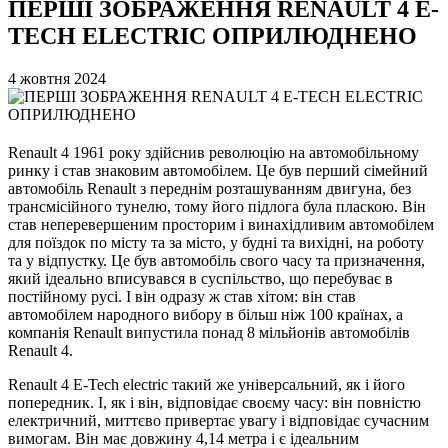
ПЕРШІ ЗОБРАЖЕННЯ RENAULT 4 E-
TECH ELECTRIC ОПРИЛЮДНЕНО
4 жовтня 2024
Renault 4 1961 року здійснив революцію на автомобільному
ринку і став знаковим автомобілем. Це був перший сімейний
автомобіль Renault з переднім розташуванням двигуна, без
трансмісійного тунелю, тому його підлога була пласкою. Він
став неперевершеним просторим і винахідливим автомобілем
для поїздок по місту та за місто, у будні та вихідні, на роботу
та у відпустку. Це був автомобіль свого часу та призначення,
який ідеально вписувався в суспільство, що перебуває в
постійному русі. І він одразу ж став хітом: він став
автомобілем народного вибору в більш ніж 100 країнах, а
компанія Renault випустила понад 8 мільйонів автомобілів
Renault 4.
Renault 4 E-Tech electric такий же універсальний, як і його
попередник. І, як і він, відповідає своєму часу: він повністю
електричний, миттєво привертає увагу і відповідає сучасним
вимогам. Він має довжину 4,14 метра і є ідеальним