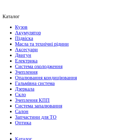
Каталог
Кузов
Акумулятор
Підвіска
Масла та технічні рідини
Аксесуари
Двигун
Електрика
Система охолодження
Зчеплення
Опалювання кондиціювання
Гальмівна система
Дзеркала
Скло
Зчеплення КПП
Система запалювання
Салон
Запчастини для ТО
Оптика
Каталог