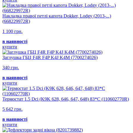
Накладка правої петлі капота Dokker, Lodgy (2013-...)
(668229972R)
1 100 грн.
в наявності
купити
Заглушка ГБЦ F4R F4P K4J K4M (7700274026)
340 грн.
в наявності
купити
Термостат 1.5 Dci (K9K 628, 646, 647, 648) 83*C (110602770R)
5 642 грн.
в наявності
купити