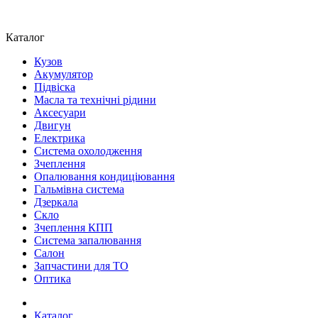
Каталог
Кузов
Акумулятор
Підвіска
Масла та технічні рідини
Аксесуари
Двигун
Електрика
Система охолодження
Зчеплення
Опалювання кондиціювання
Гальмівна система
Дзеркала
Скло
Зчеплення КПП
Система запалювання
Салон
Запчастини для ТО
Оптика
Каталог