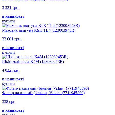
3 321 грн.
в наявності
купити
Маховик двигуна K9K TL4 (123003948R)
22 661 грн.
в наявності
купити
Шків колінвала K4M (123030453R)
4 022 грн.
в наявності
купити
Фільтр паливний (бензин) Value+ (7711945890)
338 грн.
в наявності
купити