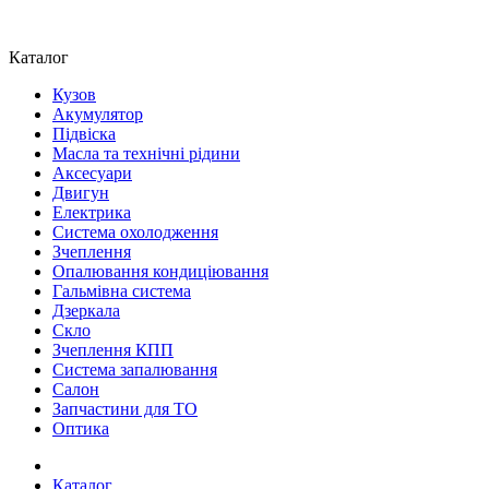
Каталог
Кузов
Акумулятор
Підвіска
Масла та технічні рідини
Аксесуари
Двигун
Електрика
Система охолодження
Зчеплення
Опалювання кондиціювання
Гальмівна система
Дзеркала
Скло
Зчеплення КПП
Система запалювання
Салон
Запчастини для ТО
Оптика
Каталог