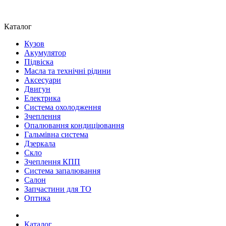
Каталог
Кузов
Акумулятор
Підвіска
Масла та технічні рідини
Аксесуари
Двигун
Електрика
Система охолодження
Зчеплення
Опалювання кондиціювання
Гальмівна система
Дзеркала
Скло
Зчеплення КПП
Система запалювання
Салон
Запчастини для ТО
Оптика
Каталог