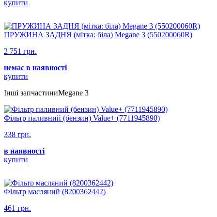
купити
ПРУЖИНА ЗАДНЯ (мітка: біла) Megane 3 (550200060R)
2 751 грн.
немає в наявності
купити
Інші запчастиниMegane 3
Фільтр паливний (бензин) Value+ (7711945890)
338 грн.
в наявності
купити
Фільтр масляний (8200362442)
461 грн.