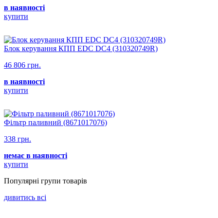
в наявності
купити
Блок керування КПП EDC DC4 (310320749R)
46 806 грн.
в наявності
купити
Фільтр паливний (8671017076)
338 грн.
немає в наявності
купити
Популярнi групи товарiв
дивитись всi