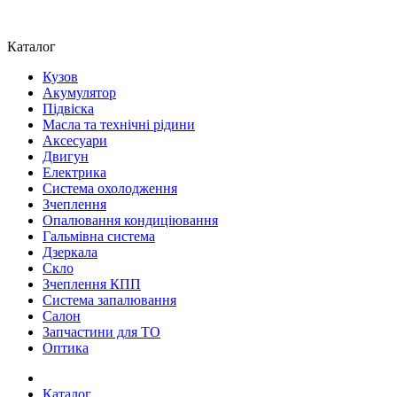
Каталог
Кузов
Акумулятор
Підвіска
Масла та технічні рідини
Аксесуари
Двигун
Електрика
Система охолодження
Зчеплення
Опалювання кондиціювання
Гальмівна система
Дзеркала
Скло
Зчеплення КПП
Система запалювання
Салон
Запчастини для ТО
Оптика
Каталог