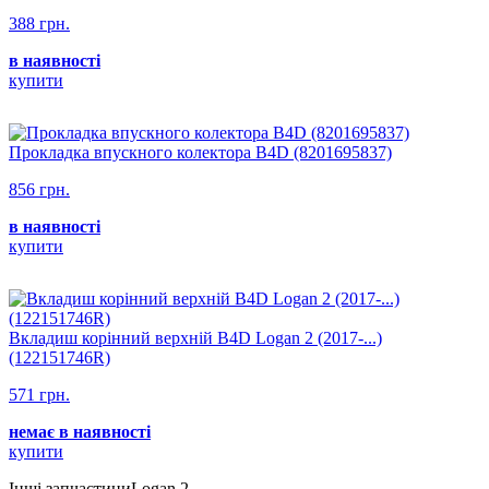
388 грн.
в наявності
купити
Прокладка впускного колектора B4D (8201695837)
856 грн.
в наявності
купити
Вкладиш корінний верхній B4D Logan 2 (2017-...)
(122151746R)
571 грн.
немає в наявності
купити
Інші запчастиниLogan 2