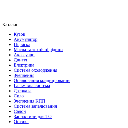
Каталог
Кузов
Акумулятор
Підвіска
Масла та технічні рідини
Аксесуари
Двигун
Електрика
Система охолодження
Зчеплення
Опалювання кондиціювання
Гальмівна система
Дзеркала
Скло
Зчеплення КПП
Система запалювання
Салон
Запчастини для ТО
Оптика