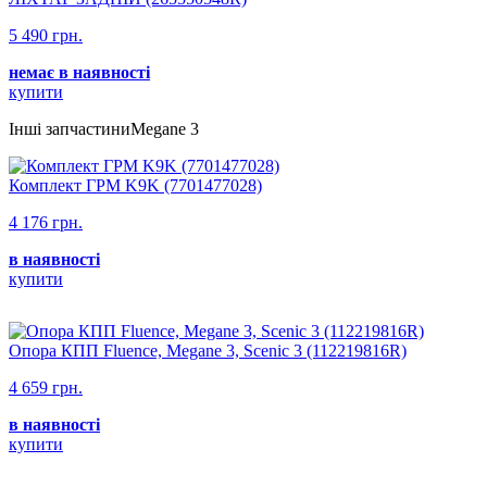
5 490 грн.
немає в наявності
купити
Інші запчастиниMegane 3
Комплект ГРМ K9K (7701477028)
4 176 грн.
в наявності
купити
Опора КПП Fluence, Megane 3, Scenic 3 (112219816R)
4 659 грн.
в наявності
купити