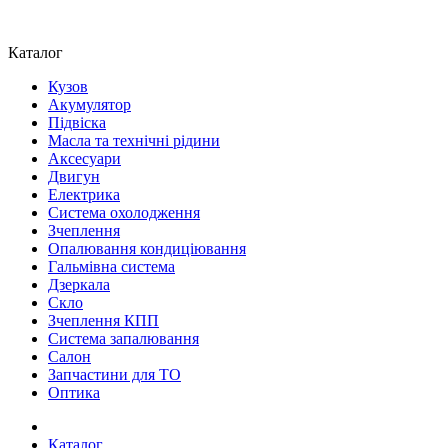
Каталог
Кузов
Акумулятор
Підвіска
Масла та технічні рідини
Аксесуари
Двигун
Електрика
Система охолодження
Зчеплення
Опалювання кондиціювання
Гальмівна система
Дзеркала
Скло
Зчеплення КПП
Система запалювання
Салон
Запчастини для ТО
Оптика
Каталог