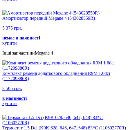
Амортизатор передній Megane 4 (543028559R)
5 375 грн.
немає в наявності
купити
Інші запчастиниMegane 4
Комплект ременя додаткового обладнання R9M 1.6dci
(117209886R)
8 505 грн.
в наявності
купити
Термостат 1.5 Dci (K9K 628, 646, 647, 648) 83*C (110602770R)