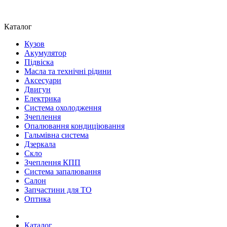
Каталог
Кузов
Акумулятор
Підвіска
Масла та технічні рідини
Аксесуари
Двигун
Електрика
Система охолодження
Зчеплення
Опалювання кондиціювання
Гальмівна система
Дзеркала
Скло
Зчеплення КПП
Система запалювання
Салон
Запчастини для ТО
Оптика
Каталог