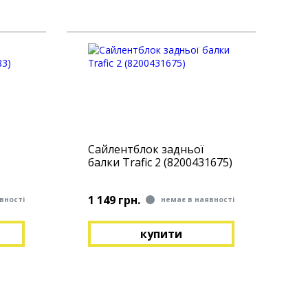
Сайлентблок задньої
балки Trafic 2 (8200431675)
1 149 грн.
вності
немає в наявності
купити