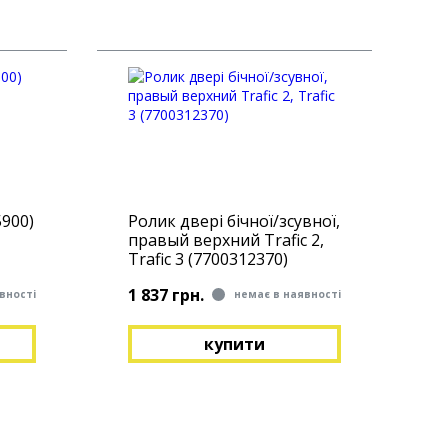
5900)
Ролик двері бічної/зсувної,
правый верхний Trafic 2,
Trafic 3 (7700312370)
1 837 грн.
вності
немає в наявності
купити