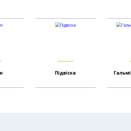
н
Підвіска
Гальмі