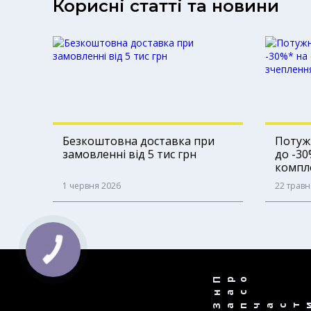
Корисні статті та новини
Безкоштовна доставка при
Потужн
замовленні від 5 тис грн
до -30
компле
1 червня 2026
22 травн
Про
нас
Запчаст