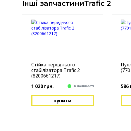
Інші запчастиниTrafic 2
Стійка переднього
Пукл
стабілізатора Trafic 2
(770
(8200661217)
1 020 грн.
586 
в наявності
купити