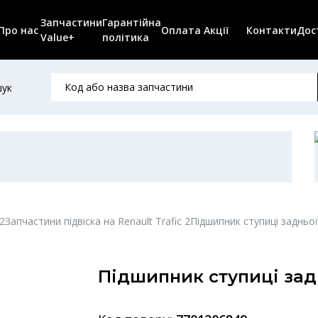
Запчастини
Гарантійна
Про нас
Оплата
Акції
Контакти
Дос
Value+
політика
ук
 2
Запчастини підвіска на Renault Trafic 2
Підшипник ступиці задньої 
Підшипник ступиці заднь