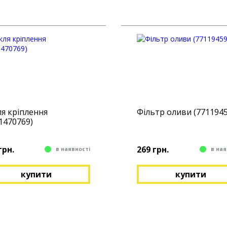
я кріплення
Фільтр оливи (771194
1470769)
грн.
269 грн.
в наявності
в ная
купити
купити