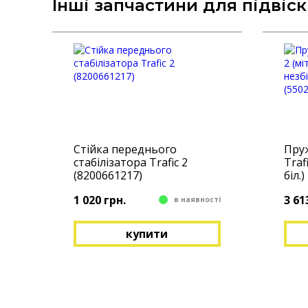
Інші запчастини для підвіски
Стійка переднього
Пруж
стабілізатора Trafic 2
Trafi
(8200661217)
біл.
(550
1 020 грн.
3 61
в наявності
купити