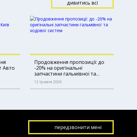
дивитись всi
ння
Продовження пропозиції: до
-14
т Авто
-20% на оригінальні
для
запчастини гальмівної та
ходової систем
12 травня 2026
13 л
передзвонити менi