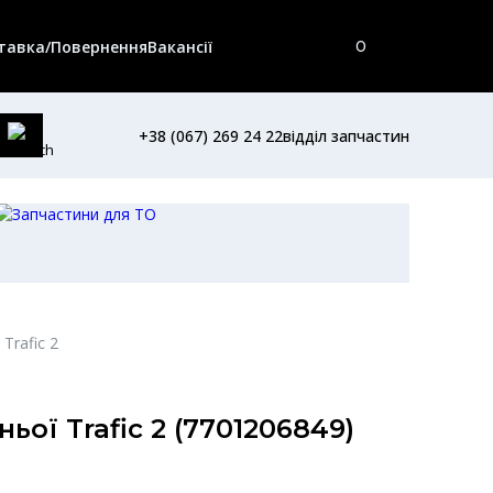
тавка/Повернення
Вакансії
0
+38 (067) 269 24 22
відділ запчастин
Trafic 2
ої Trafic 2 (7701206849)