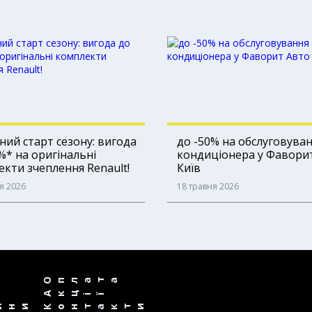
ий старт сезону: вигода
до -50% на обслуговува
%* на оригінальні
кондиціонера у Фавори
кти зчеплення Renault!
Київ
я 2026
18 травня 2026
Оплата
Акції
ини
Контакти