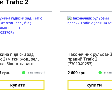
 Trafic 2
ина підвіски зад.
Наконечник рульовий
c 2 (мітки: жов., зел.,
правий Trafic 2
) незбільш. навант.
(7701049283)
202870R)
3 грн.
2 609 грн.
в наявності
в ная
купити
купити