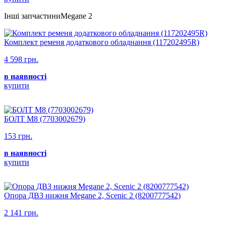
Інші запчастиниMegane 2
Комплект ременя додаткового обладнання (117202495R)
4 598 грн.
в наявності
купити
БОЛТ М8 (7703002679)
153 грн.
в наявності
купити
Опора ДВЗ нижня Megane 2, Scenic 2 (8200777542)
2 141 грн.