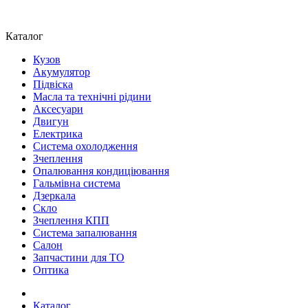
Каталог
Кузов
Акумулятор
Підвіска
Масла та технічні рідини
Аксесуари
Двигун
Електрика
Система охолодження
Зчеплення
Опалювання кондиціювання
Гальмівна система
Дзеркала
Скло
Зчеплення КПП
Система запалювання
Салон
Запчастини для ТО
Оптика
Каталог