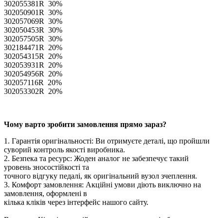
302055381R 30%
302050901R 30%
302057069R 30%
302050453R 30%
302057505R 30%
302184471R 20%
302054315R 20%
302053931R 20%
302054956R 20%
302057116R 20%
302053302R 20%
Чому варто зробити замовлення прямо зараз?
1. Гарантія оригінальності: Ви отримуєте деталі, що пройшли
суворий контроль якості виробника.
2. Безпека та ресурс: Жоден аналог не забезпечує такий
уровень зносостійкості та
точного відгуку педалі, як оригінальний вузол зчеплення.
3. Комфорт замовлення: Акційні умови діють виключно на
замовлення, оформлені в
кілька кліків через інтерфейс нашого сайту.