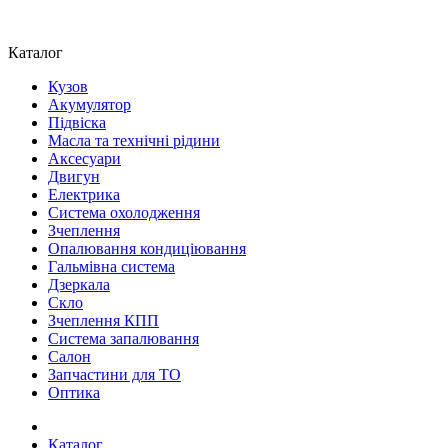
Каталог
Кузов
Акумулятор
Підвіска
Масла та технічні рідини
Аксесуари
Двигун
Електрика
Система охолодження
Зчеплення
Опалювання кондиціювання
Гальмівна система
Дзеркала
Скло
Зчеплення КПП
Система запалювання
Салон
Запчастини для ТО
Оптика
Каталог