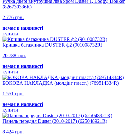
Ручка двері внутрушня ліва хром Duster 1, Lodgy, Dokker
(826730336R)
2 776 грн.
немає в наявності
купити
Кришка багажника DUSTER ф2 (901008732R)
20 788 грн.
немає в наявності
купити
БОКОВА НАКЛАДКА (молдінг пласт.) (769514334R)
1 551 грн.
немає в наявності
купити
Панель передня Duster (2010-2017) (625048921R)
8 424 грн.