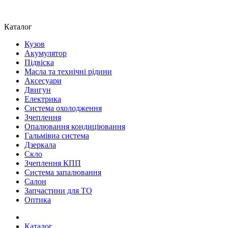
Каталог
Кузов
Акумулятор
Підвіска
Масла та технічні рідини
Аксесуари
Двигун
Електрика
Система охолодження
Зчеплення
Опалювання кондиціювання
Гальмівна система
Дзеркала
Скло
Зчеплення КПП
Система запалювання
Салон
Запчастини для ТО
Оптика
Каталог