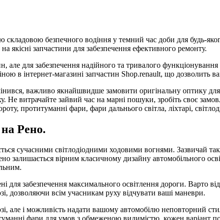
ою складовою безпечного водіння у темний час доби для будь-яко
 на якісні запчастини для забезпечення ефективного ремонту.
н, але для забезпечення надійного та тривалого функціонування
ною в інтернет-магазині запчастин Shop.renault, що дозволить ва
інився, важливо якнайшвидше замовити оригінальну оптику для 
 Не витрачайте зайвий час на марні пошуки, зробіть своє замо
ту, протитуманні фари, фари дальнього світла, ліхтарі, світлодіо
на Рено.
ється сучасними світлодіодними ходовими вогнями. Зазвичай такі
 Рено залишається вірним класичному дизайну автомобільного ос
льним.
чені для забезпечення максимального освітлення дороги. Варто в
озі, дозволяючи всім учасникам руху відчувати ваші маневри.
озі, але і можливість надати вашому автомобілю неповторний сти
итуманні фари для умов з обмеженою видимістю, кожен варіант п