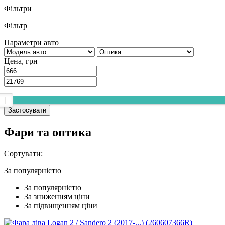
Фільтри
Фільтр
Параметри авто
Цена, грн
Застосувати
Фари та оптика
Сортувати:
За популярнiстю
За популярнiстю
За зниженням ціни
За підвищенням ціни