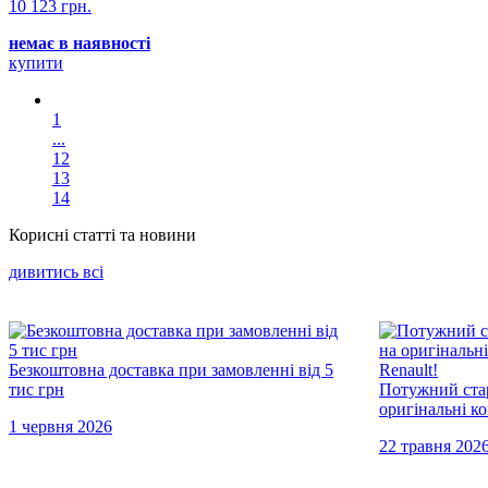
10 123 грн.
немає в наявності
купити
1
...
12
13
14
Корисні статті та новини
дивитись всi
Безкоштовна доставка при замовленні від 5
тис грн
Потужний стар
оригінальні к
1 червня 2026
22 травня 202