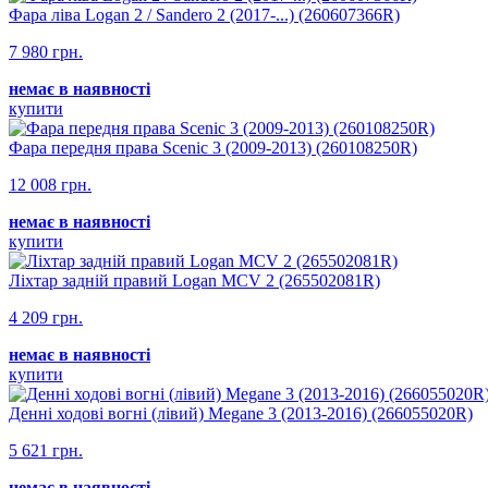
Фара ліва Logan 2 / Sandero 2 (2017-...) (260607366R)
7 980 грн.
немає в наявності
купити
Фара передня права Scenic 3 (2009-2013) (260108250R)
12 008 грн.
немає в наявності
купити
Ліхтар задній правий Logan MCV 2 (265502081R)
4 209 грн.
немає в наявності
купити
Денні ходові вогні (лівий) Megane 3 (2013-2016) (266055020R)
5 621 грн.
немає в наявності