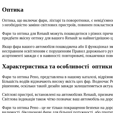
Оптика
Оптика, що включає фари, ліхтарі та поворотники, є невід'ємн
з необхідністю заміни світлових пристроїв, повинен покластися
Фари та оптика для Renault можуть пошкодитися з різних причи
придбати якісну оптику для вашого Renault за найвигіднішою ці
Якщо фара вашого автомобіля пошкоджена або її функціонал зм
несправним освітленням є порушенням Правил дорожнього руху.
асортименті завжди є в наявності: повторювачі, покажчики поворо
Характеристика та особливості оптики 
Фари та оптика Рено, представлена в нашому каталозі, відрізня
Більшість водіїв відзначають високу якість цих фар. Водночас
рішенням, оскільки такий дизайн завжди залишатиметься актуа
Світлові пристрої, встановлені на автомобілях Renault, призна
Світлова індикація також чітко позначає ваш автомобіль на дор
Фари та оптика Рено - це не тільки покращення безпеки на дор
видимості, біксенонові фари для більшої потужності, або прот