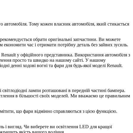
го автомобіля. Тому кожен власник автомобіля, який стикається
 рекомендується обрати оригінальні запчастини. Ви можете
м економити час і отримати потрібну деталь без зайвих зусиль.
Renault у офіційного представника. Використання автомобіля з
влення просто та швидко на нашому сайті. У нашому
дні денні ходові вогні та фари для будь-якої моделі Renault.
 світлодіодні лампи розташовані в передній частині бампера.
вітлення в більшості своїх моделей. Ми вважаємо це правильним
ідмітити, що фари відмінно справляються з цією функцією.
ль і вигляд. Чи виберете ви освітлення LED для кращої
окращить якість вашого водіння.