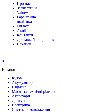
Про нас
Запчастини
Value+
Гарантійна
політика
Оплата
Акції
Контакти
Доставка/Повернення
Вакансії
0
Каталог
Кузов
Акумулятор
Підвіска
Масла та технічні рідини
Аксесуари
Двигун
Електрика
Система охолодження