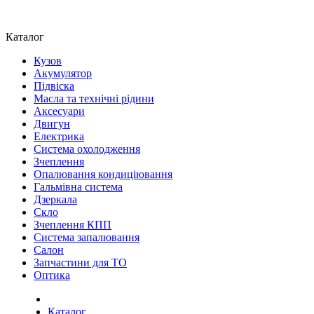
Каталог
Кузов
Акумулятор
Підвіска
Масла та технічні рідини
Аксесуари
Двигун
Електрика
Система охолодження
Зчеплення
Опалювання кондиціювання
Гальмівна система
Дзеркала
Скло
Зчеплення КПП
Система запалювання
Салон
Запчастини для ТО
Оптика
Каталог