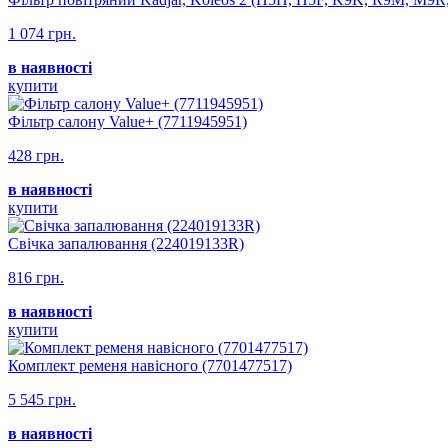
1 074 грн.
в наявності
купити
Фільтр салону Value+ (7711945951)
428 грн.
в наявності
купити
Свічка запалювання (224019133R)
816 грн.
в наявності
купити
Комплект ременя навісного (7701477517)
5 545 грн.
в наявності