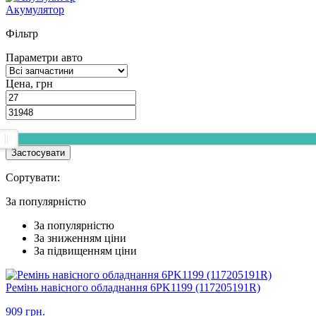
Акумулятор
Фільтр
Параметри авто
Цена, грн
Застосувати
Сортувати:
За популярнiстю
За популярнiстю
За зниженням ціни
За підвищенням ціни
Ремінь навісного обладнання 6PK1199 (117205191R)
909 грн.