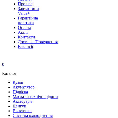
Про нас
Запчастини
Value+
Гарантійна
політика
Оплата
Акції
Контакти
Доставка/Повернення
Вакансії
0
Каталог
Кузов
Акумулятор
Підвіска
Масла та технічні рідини
Аксесуари
Двигун
Електрика
Система охолодження