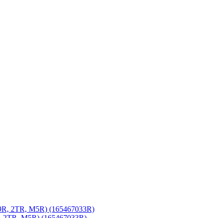
, 2TR, M5R) (165467033R)