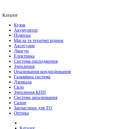
Каталог
Кузов
Акумулятор
Підвіска
Масла та технічні рідини
Аксесуари
Двигун
Електрика
Система охолодження
Зчеплення
Опалювання кондиціювання
Гальмівна система
Дзеркала
Скло
Зчеплення КПП
Система запалювання
Салон
Запчастини для ТО
Оптика
Каталог