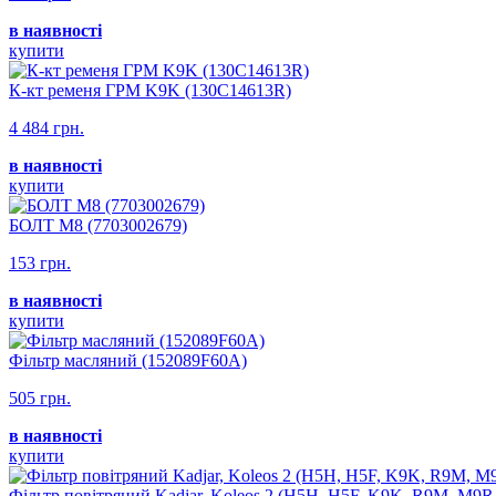
в наявності
купити
К-кт ременя ГРМ K9K (130C14613R)
4 484 грн.
в наявності
купити
БОЛТ М8 (7703002679)
153 грн.
в наявності
купити
Фільтр масляний (152089F60A)
505 грн.
в наявності
купити
Фільтр повітряний Kadjar, Koleos 2 (H5H, H5F, K9K, R9M, M9R