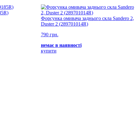
85R)
Форсунка омивача заднього скла Sandero 2,
Duster 2 (289701014R)
790 грн.
немає в наявності
купити
П