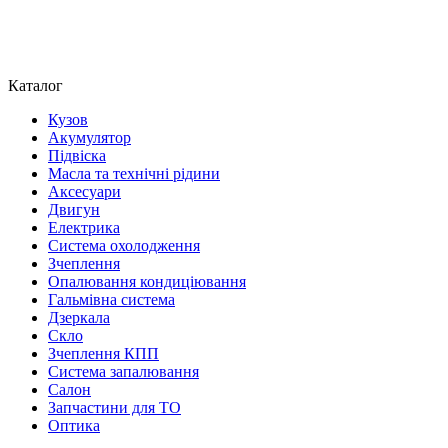
Каталог
Кузов
Акумулятор
Підвіска
Масла та технічні рідини
Аксесуари
Двигун
Електрика
Система охолодження
Зчеплення
Опалювання кондиціювання
Гальмівна система
Дзеркала
Скло
Зчеплення КПП
Система запалювання
Салон
Запчастини для ТО
Оптика