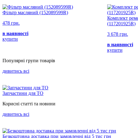
Фільтр масляний (152089599R)
Комплект реме
478 грн.
(117201925R)
в наявності
3 678 грн.
купити
в наявності
купити
Популярнi групи товарiв
дивитись всi
Запчастини для ТО
Корисні статті та новини
дивитись всi
Безкоштовна доставка при замовленні від 5 тис грн