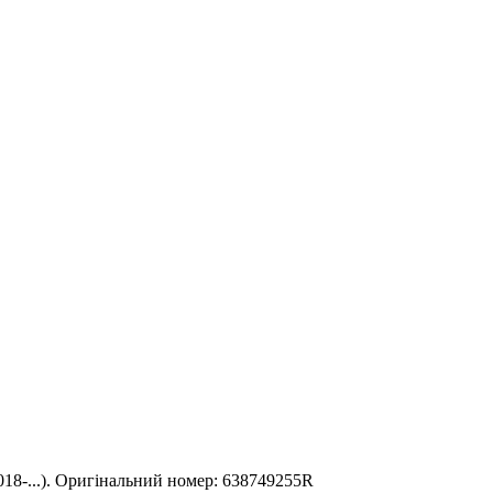
18-...). Оригінальний номер: 638749255R