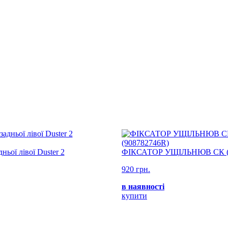
ньої лівої Duster 2
ФІКСАТОР УЩІЛЬНЮВ СК (9
920 грн.
в наявності
купити