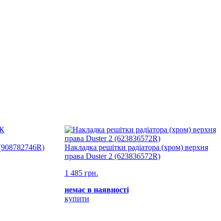
08782746R)
Накладка решітки радіатора (хром) верхня
права Duster 2 (623836572R)
1 485 грн.
немає в наявності
купити