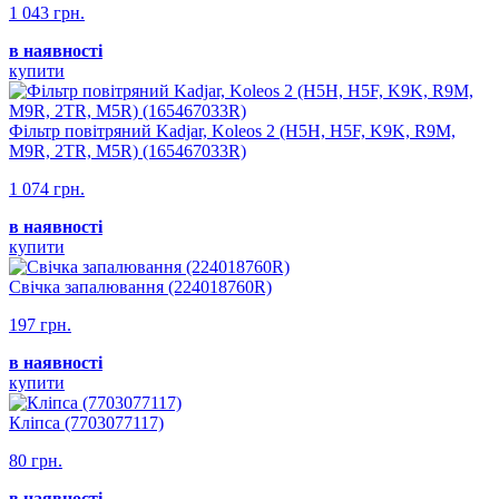
1 043 грн.
в наявності
купити
Фільтр повітряний Kadjar, Koleos 2 (H5H, H5F, K9K, R9M,
M9R, 2TR, M5R) (165467033R)
1 074 грн.
в наявності
купити
Свічка запалювання (224018760R)
197 грн.
в наявності
купити
Кліпса (7703077117)
80 грн.
в наявності