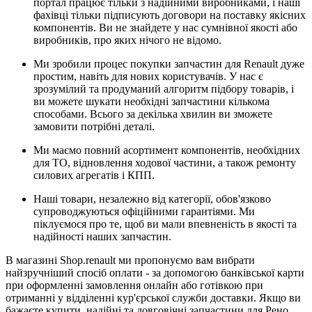
портал працює тільки з надійними виробниками, і наші
фахівці тільки підписують договори на поставку якісних
компонентів. Ви не знайдете у нас сумнівної якості або
виробників, про яких нічого не відомо.
Ми зробили процес покупки запчастин для Renault дуже
простим, навіть для нових користувачів. У нас є
зрозумілий та продуманий алгоритм підбору товарів, і
ви можете шукати необхідні запчастини кількома
способами. Всього за декілька хвилин ви зможете
замовити потрібні деталі.
Ми маємо повний асортимент компонентів, необхідних
для ТО, відновлення ходової частини, а також ремонту
силових агрегатів і КПП.
Наші товари, незалежно від категорії, обов'язково
супроводжуються офіційними гарантіями. Ми
піклуємося про те, щоб ви мали впевненість в якості та
надійності наших запчастин.
В магазині Shop.renault ми пропонуємо вам вибрати
найзручніший спосіб оплати - за допомогою банківської карти
при оформленні замовлення онлайн або готівкою при
отриманні у відділенні кур'єрської служби доставки. Якщо ви
бажаєте купити надійні та довговічні запчастини для Рено