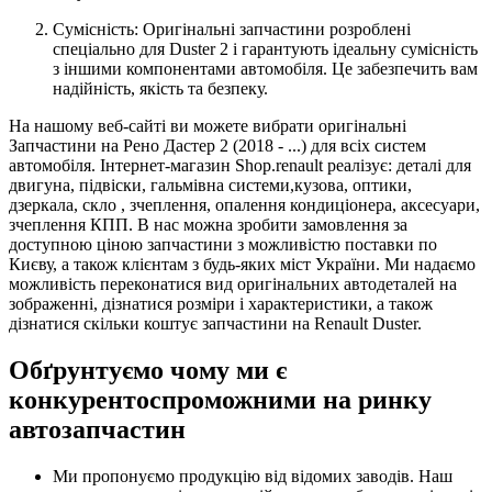
Сумісність: Оригінальні запчастини розроблені
спеціально для Duster 2 і гарантують ідеальну сумісність
з іншими компонентами автомобіля. Це забезпечить вам
надійність, якість та безпеку.
На нашому веб-сайті ви можете вибрати оригінальні
Запчастини на Рено Дастер 2 (2018 - ...) для всіх систем
автомобіля. Інтернет-магазин Shop.renault реалізує: деталі для
двигуна, підвіски, гальмівна системи,кузова, оптики,
дзеркала, скло , зчеплення, опалення кондиціонера, аксесуари,
зчеплення КПП. В нас можна зробити замовлення за
доступною ціною запчастини з можливістю поставки по
Києву, а також клієнтам з будь-яких міст України. Ми надаємо
можливість переконатися вид оригінальних автодеталей на
зображенні, дізнатися розміри і характеристики, а також
дізнатися скільки коштує запчастини на Renault Duster.
Обґрунтуємо чому ми є
конкурентоспроможними на ринку
автозапчастин
Ми пропонуємо продукцію від відомих заводів. Наш