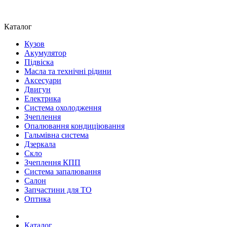
Каталог
Кузов
Акумулятор
Підвіска
Масла та технічні рідини
Аксесуари
Двигун
Електрика
Система охолодження
Зчеплення
Опалювання кондиціювання
Гальмівна система
Дзеркала
Скло
Зчеплення КПП
Система запалювання
Салон
Запчастини для ТО
Оптика
Каталог