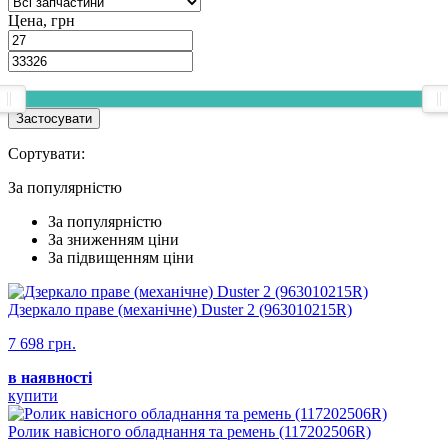
Цена, грн
Застосувати
Сортувати:
За популярнiстю
За популярнiстю
За зниженням ціни
За підвищенням ціни
Дзеркало праве (механічне) Duster 2 (963010215R)
7 698 грн.
в наявності
купити
Ролик навісного обладнання та ремень (117202506R)