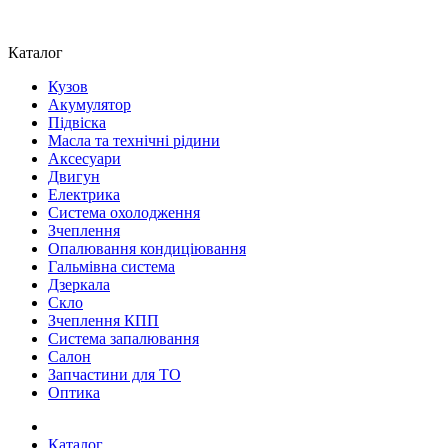
Каталог
Кузов
Акумулятор
Підвіска
Масла та технічні рідини
Аксесуари
Двигун
Електрика
Система охолодження
Зчеплення
Опалювання кондиціювання
Гальмівна система
Дзеркала
Скло
Зчеплення КПП
Система запалювання
Салон
Запчастини для ТО
Оптика
Каталог