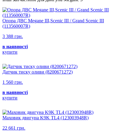
Опора ДВС Megane III,Scenic III / Grand Scenic III
(113560007R)
3 388 грн.
в наявності
купити
Датчик тиску оливи (8200671272)
1 560 грн.
в наявності
купити
Маховик двигуна K9K TL4 (123003948R)
22 661 грн.