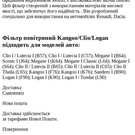
офіційним виробником Motrio, є високоякісною запчастиною.
Цей фільтр створений з використанням матеріалів високої
якості, що забезпечує його надійність . Він розроблений
спеціально для використання на автомобілях Renault, Dacia.
Фільтр повітряний Kangoo/Clio/Logan
підходить для моделей авто:
Clio I / Lutecia I (B57); Clio I / Lutecia I (C57); Megane I (B64);
Scenic I (J64); Megane I (K64); Megane I Classic (L64); Megane I
(S64); Clio II / Lutecia II (B65); Clio II / Lutecia II (C65); Clio II
Thalia (L65); Kangoo I (F76); Kangoo I (K76); Sandero I (B90);
Logan I (F90); Logan I (K90); Logan I / Tondar (L90)
Доставка
Самовивіз
Нова пошта
Доставка здійснюється
за тарифами Нової Пошти.
Повернення