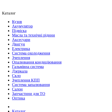
Каталог
Кузов
Акумулятор
Підвіска
Масла та технічні рідини
Аксесуари
Двигун
Електрика
Система охолодження
Зчеплення
Опалювання кондиціювання
Гальмівна система
Дзеркала
Скло
Зчеплення КПП
Система запалювання
Салон
Запчастини для ТО
Оптика
Каталог