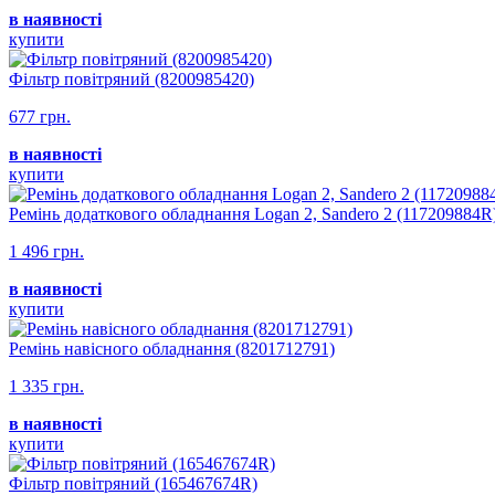
в наявності
купити
Фільтр повітряний (8200985420)
677 грн.
в наявності
купити
Ремінь додаткового обладнання Logan 2, Sandero 2 (117209884R
1 496 грн.
в наявності
купити
Ремінь навісного обладнання (8201712791)
1 335 грн.
в наявності
купити
Фільтр повітряний (165467674R)