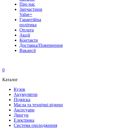
Про нас
Запчастини
Value+
Гарантійна
політика
Оплата
Акції
Контакти
Доставка/Повернення
Вакансії
0
Каталог
Кузов
Акумулятор
Підвіска
Масла та технічні рідини
Аксесуари
Двигун
Електрика
Система охолодження