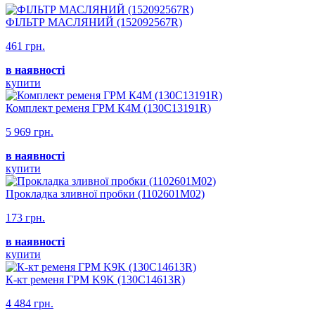
ФІЛЬТР МАСЛЯНИЙ (152092567R)
461 грн.
в наявності
купити
Комплект ременя ГРМ К4М (130C13191R)
5 969 грн.
в наявності
купити
Прокладка зливної пробки (1102601M02)
173 грн.
в наявності
купити
К-кт ременя ГРМ K9K (130C14613R)
4 484 грн.