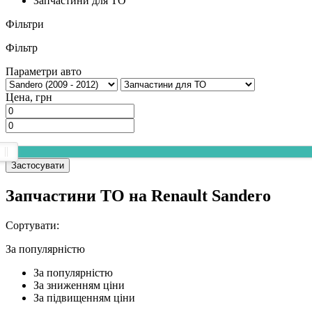
Запчастини для ТО
Фільтри
Фільтр
Параметри авто
Цена, грн
Застосувати
Запчастини ТО на Renault Sandero
Сортувати:
За популярнiстю
За популярнiстю
За зниженням ціни
За підвищенням ціни