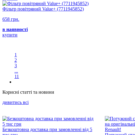
Фільтр повітряний Value+ (7711945852)
658 грн.
в наявності
купити
1
2
3
...
11
Корисні статті та новини
дивитись всi
Безкоштовна доставка при замовленні від 5
тис грн
Потужний стар