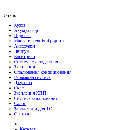
Каталог
Кузов
Акумулятор
Підвіска
Масла та технічні рідини
Аксесуари
Двигун
Електрика
Система охолодження
Зчеплення
Опалювання кондиціювання
Гальмівна система
Дзеркала
Скло
Зчеплення КПП
Система запалювання
Салон
Запчастини для ТО
Оптика
Каталог