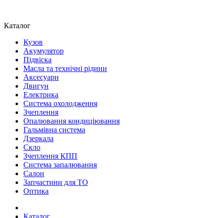
Каталог
Кузов
Акумулятор
Підвіска
Масла та технічні рідини
Аксесуари
Двигун
Електрика
Система охолодження
Зчеплення
Опалювання кондиціювання
Гальмівна система
Дзеркала
Скло
Зчеплення КПП
Система запалювання
Салон
Запчастини для ТО
Оптика
Каталог