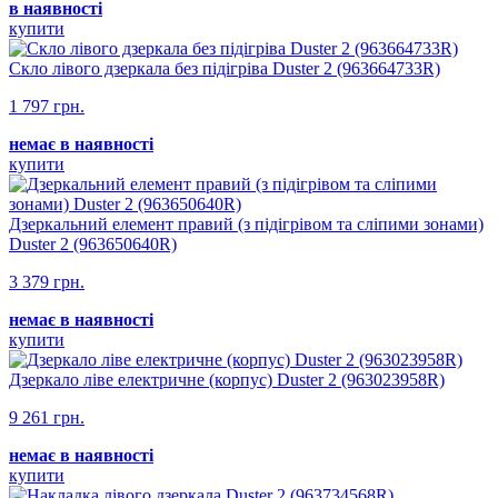
в наявності
купити
Скло лівого дзеркала без підігріва Duster 2 (963664733R)
1 797 грн.
немає в наявності
купити
Дзеркальний елемент правий (з підігрівом та сліпими зонами)
Duster 2 (963650640R)
3 379 грн.
немає в наявності
купити
Дзеркало ліве електричне (корпус) Duster 2 (963023958R)
9 261 грн.
немає в наявності
купити