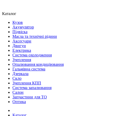
Каталог
Кузов
Акумулятор
Підвіска
Масла та технічні рідини
Аксесуари
Двигун
Електрика
Система охолодження
Зчеплення
Опалювання кондиціювання
Гальмівна система
Дзеркала
Скло
Зчеплення КПП
Система запалювання
Салон
Запчастини для ТО
Оптика
Каталог