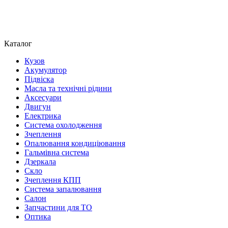
Каталог
Кузов
Акумулятор
Підвіска
Масла та технічні рідини
Аксесуари
Двигун
Електрика
Система охолодження
Зчеплення
Опалювання кондиціювання
Гальмівна система
Дзеркала
Скло
Зчеплення КПП
Система запалювання
Салон
Запчастини для ТО
Оптика