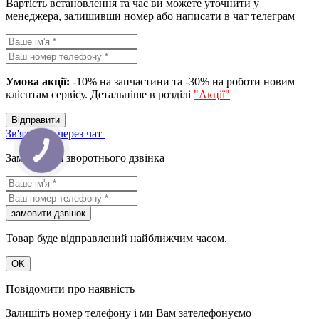
Вартість встановлення та час ви можете уточнити у
менеджера, залишивши номер або написати в чат телеграм
Умова акції:
-10% на запчастини та -30% на роботи новим
клієнтам сервісу. Детальніше в розділі
"Акції"
Вiдправити
Зв'язатися через чат
КНОПКА
ЗВ'ЯЗКУ
Замовлення зворотнього дзвінка
замовити дзвiнок
Товар буде відправлений найближчим часом.
OK
Повідомити про наявність
Залишіть номер телефону і ми Вам зателефонуємо