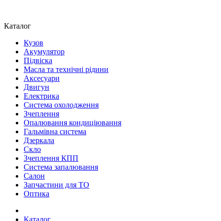
Каталог
Кузов
Акумулятор
Підвіска
Масла та технічні рідини
Аксесуари
Двигун
Електрика
Система охолодження
Зчеплення
Опалювання кондиціювання
Гальмівна система
Дзеркала
Скло
Зчеплення КПП
Система запалювання
Салон
Запчастини для ТО
Оптика
Каталог