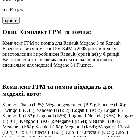
6 384 грн.
купити
Опис Комплект ГРМ та помпа:
Комплект ГРМ та помпа для Renault Megane 3 та Renault
Fluence з двигуном 1.6i 16V K4M з 2008 року випуску,
виготовлений виробником Renault (оригінал) у Франції.
Виготовлений з високоякісних матеріалів, підходить
спеціально для моделей Megane 3 і Fluence.
Комплект ГРМ та помпа підходить для
моделей авто:
Symbol Thalia (L35); Megane generation (B32); Fluence (L38);
Twingo II (C44); Sandero II (B52); Logan II (K52); Logan II /
Symbol II (L52); Laguna I (B56); Laguna I Nevada (K56); Kangoo
II (F61); Kangoo II (K61); Megane I (B64); Megane I (D64);
Megane I (E64); Scenic I (J64); Megane I (K64); Megane I Classic
(L64); Clio II / Lutecia II (B65); Clio II / Lutecia II (C65); Clio II