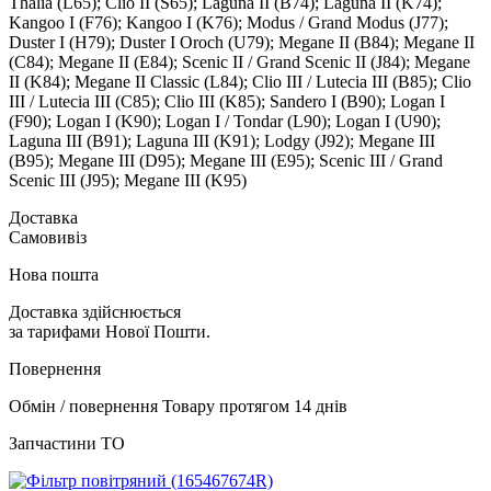
Thalia (L65); Clio II (S65); Laguna II (B74); Laguna II (K74);
Kangoo I (F76); Kangoo I (K76); Modus / Grand Modus (J77);
Duster I (H79); Duster I Oroch (U79); Megane II (B84); Megane II
(C84); Megane II (E84); Scenic II / Grand Scenic II (J84); Megane
II (K84); Megane II Classic (L84); Clio III / Lutecia III (B85); Clio
III / Lutecia III (C85); Clio III (K85); Sandero I (B90); Logan I
(F90); Logan I (K90); Logan I / Tondar (L90); Logan I (U90);
Laguna III (B91); Laguna III (K91); Lodgy (J92); Megane III
(B95); Megane III (D95); Megane III (E95); Scenic III / Grand
Scenic III (J95); Megane III (K95)
Доставка
Самовивіз
Нова пошта
Доставка здійснюється
за тарифами Нової Пошти.
Повернення
Обмін / повернення Товару протягом 14 днів
Запчастини ТО