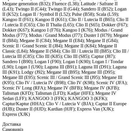
Megane generation (B32); Fluence (L38); Latitude / Safrane II
(L43); Twingo II (C44); Twingo II (G44); Sandero II (B52); Logan
II (K52); Logan II / Symbol II (L52); Pulse (B58); Scala (L59);
Kangoo II (F61); Kangoo II (K61); Clio II / Lutecia II (B65); Clio II
/ Lutecia II (C65); Clio II Thalia (L65); Clio II (S65); Dokker (F67);
Dokker (K67); Kangoo I (F76); Kangoo I (K76); Modus / Grand
Modus (F77); Modus / Grand Modus (J77); Duster I (H79); Megane
II (B84); Megane II (C84); Megane II (E84); Megane II (G84);
Scenic II / Grand Scenic II (J84); Megane II (K84); Megane II
Classic (L84); Megane II (S84); Clio III / Lutecia III (B85); Clio III /
Lutecia III (C85); Clio III (K85); Clio III (S85); Captur (J87);
Sandero I (B90); Logan I (F90); Logan I (K90); Logan I / Tondar
(L90); Logan I (U90); Laguna III (B91); Laguna III (D91); Laguna
III (K91); Lodgy (J92); Megane III (B95); Megane III (D95);
Megane III (E95); Scenic III / Grand Scenic III (J95); Megane III
(K95); Clio IV / Lutecia IV (B98); Clio IV (K98); Scenic IV (JFA);
Scenic IV Long (RFA); Megane IV (BFB); Megane IV (KFB);
Talisman (KFD); Talisman (LFD); Kadjar (HFE); Megane IV
Sedan (LFF); KANGOO 3 (FFK); KANGOO 3 (KFK);
Captur/Kaptur (HHA); Clio V / Lutecia V (BJA); Captur II Europe
(HJB); Duster II (HJD); Kardian (HJF); Express Van (XJK);
Express (XJK)
Доставка
Самовивіз