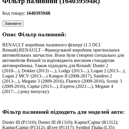
Фільтр паливний (164039594R)
Код товару:
164039594R
Замовити
Опис Фільтр паливний:
RENAULT виробник паливного фільтру (1.5 DCI
Renault).RENAULT - Французький виробник оригінальних
автомобільних запчастин. Вони були створені спеціально для
автомобілів Renault та відповідають високим стандартам
автовиробника. Також підходить для Renault: Duster 2
(2018-...), Dokker (2013) -...), Lodgy (2013-...), Logan 2 (2013-...),
Logan 2 MCV (2013-...) Kangoo II (2008-2017), Sandero 2
(2013-...), Megane 3 (2009-2016), Fluence (2009-2016), Scenic 3
(2009-2016), Captur (2013-...), Express (2021-...), Megane 4
(2017-...) року випуску).
Фільтр паливний підходить для моделей авто:
Duster III (P1310); Duster III (R1310); Kaptur/Captur (R1312);
Kaptur/Captur (P1312); 4Ever (P1317); Symbol Thalia (L35);