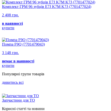
Комплект ГРМ 96 зубців E7J K7M K7J (7701477024)
2 408 грн.
в наявності
купити
Помпа F9Q (7701479043)
3 148 грн.
немає в наявності
купити
Популярнi групи товарiв
дивитись всi
Запчастини для ТО
Корисні статті та новини