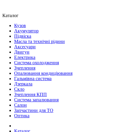
Каталог
Кузов
Акумулятор
Підвіска
Масла та технічні рідини
Аксесуари
Двигун
Електрика
Система охолодження
Зчеплення
Опалювання кондиціювання
Гальмівна система
Дзеркала
Скло
Зчеплення КПП
Система запалювання
Салон
Запчастини для ТО
Оптика
Каталог