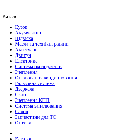
Каталог
Кузов
Акумулятор
Підвіска
Масла та технічні рідини
Аксесуари
Двигун
Електрика
Система охолодження
Зчеплення
Опалювання кондиціювання
Гальмівна система
Дзеркала
Скло
Зчеплення КПП
Система запалювання
Салон
Запчастини для ТО
Оптика
Каталог