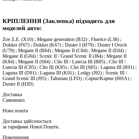
КРІПЛЕННЯ (Заклепка) підходить для
моделей авто:
Zoe Z.E. (X10) ; Megane generation (B32) ; Fluence (L38) ;
Dokker (F67) ; Dokker (K67) ; Duster I (H79) ; Duster I Oroch
(U79) ; Megane II (B84) ; Megane II (C84) ; Megane II (E84) ;
Megane II (G84) ; Scenic II / Grand Scenic II (J84) ; Megane II
(K84) ; Megane II (S84) ; Clio III / Lutecia III (B85) ; Clio III /
Lutecia III (C85) ; Clio III (K85) ; Clio III (S85) ; Laguna III (B91) ;
Laguna III (D91) ; Laguna III (K91) ; Lodgy (J92) ; Scenic III /
Grand Scenic III (J95) ; Talisman (LFD) ; Captur/Kaptur (HHA) ;
Duster II (HJD)
Доставка
Самовивіз
Нова пошта
Доставка здійснюється
за тарифами Нової Пошти.
Повернення